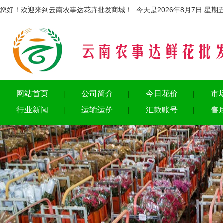
您好！欢迎来到云南农事达花卉批发商城！ 今天是2026年8月7日 星期
网站首页
公司简介
今日花价
市
行业新闻
运输运价
汇款账号
售