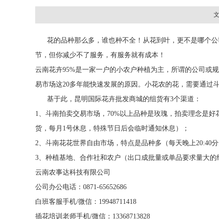
文
花的品种那么多，谁也种不全！从花到叶，更不是哪个公司
节，但你减少不了服务，有服务就有成本！
云南花卉95%是一家一户的小农户种植为主，所谓的公司或规
易市场这20多年能快速发展的原因。小花农的花，需要通过
基于此，昆明国际花卉批发商城的组货有3个渠道：
1、斗南拍卖交易市场，70%以上品种是玫瑰，拍卖理念是好
货，每月1号休息，特殊节日后会临时通知休息）；
2、斗南花花世界自由市场，特点是品种多（每天晚上20:4
3、种植基地、合作社和农户（出口成批量或单品要求量大的
云南农事达科技有限公司
公司办公电话：0871-65652686
白班客服手机/微信：19948711418
插花培训老师手机/微信：13368713828