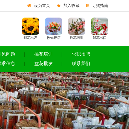
设为首页
加入收藏
订购指南
鲜花批发
教你开店
插花培训
鲜花出口
常见问题
插花培训
求职招聘
供求信息
盆花批发
联系我们