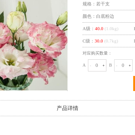
规格：
若干支
颜色：
白底粉边
A级：
40.0
(
1.0
kg)
C级：
30.0
(
0.7
kg)
对应购买数量：
A
B
-
+
-
+
产品详情