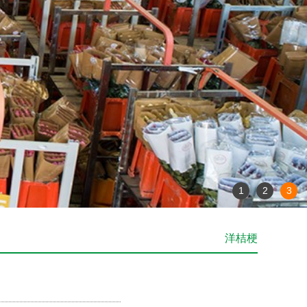
1
2
3
洋桔梗