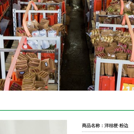
商品名称：
洋桔梗·粉边