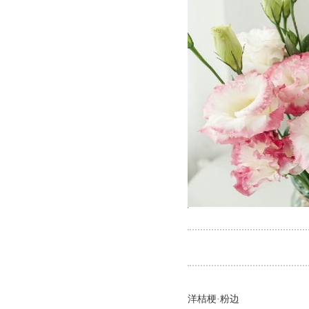
洋桔梗·粉边