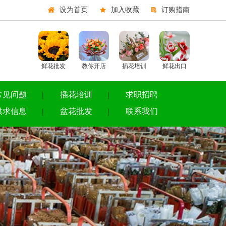
设为首页
加入收藏
订购指南
鲜花批发
教你开店
插花培训
鲜花出口
常见问题
插花培训
求职招聘
供求信息
盆花批发
联系我们