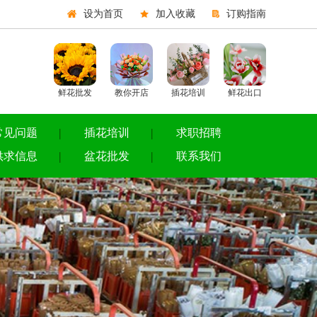
设为首页
加入收藏
订购指南
鲜花批发
教你开店
插花培训
鲜花出口
常见问题
插花培训
求职招聘
供求信息
盆花批发
联系我们