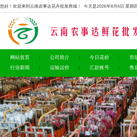
您好！欢迎来到云南农事达花卉批发商城！ 今天是2026年8月6日 星期
网站首页
公司简介
今日花价
市
行业新闻
运输运价
汇款账号
售